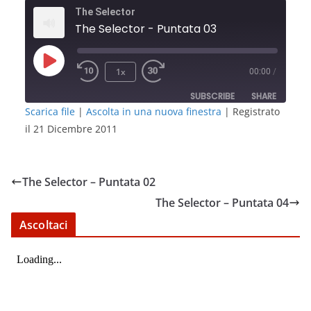
The Selector
The Selector - Puntata 03
Play
1x
00:00
/
Episode
SUBSCRIBE
SHARE
Scarica file
|
Ascolta in una nuova finestra
|
Registrato
il 21 Dicembre 2011
SHARE
RSS FEED
LINK
The Selector – Puntata 02
EMBED
The Selector – Puntata 04
Ascoltaci