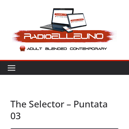
Salta
al
contenuto
The Selector – Puntata
03