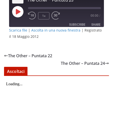
The Other - Puntata 23
Play
1x
00:00
/
Episode
SUBSCRIBE
SHARE
Scarica file
|
Ascolta in una nuova finestra
|
Registrato
il 18 Maggio 2012
SHARE
RSS FEED
LINK
The Other – Puntata 22
EMBED
The Other – Puntata 24
Ascoltaci