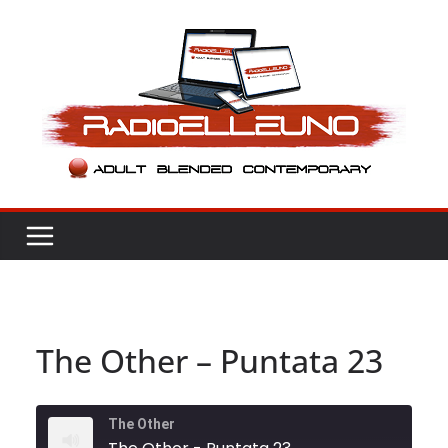
Salta
al
contenuto
The Other – Puntata 23
The Other