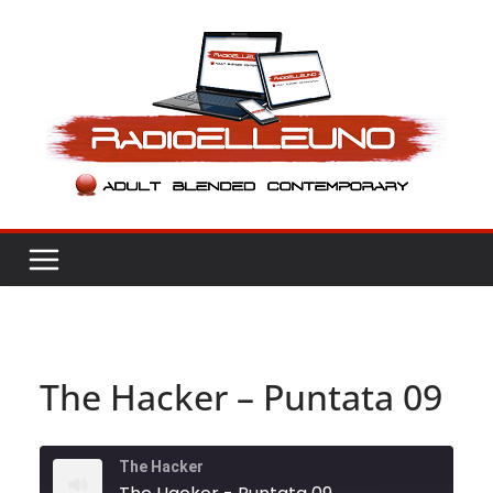
Salta
al
contenuto
The Hacker – Puntata 09
The Hacker