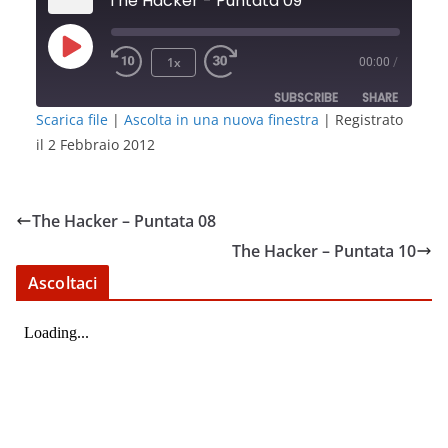
The Hacker - Puntata 09
Play
1x
00:00
/
Episode
SUBSCRIBE
SHARE
Scarica file
|
Ascolta in una nuova finestra
|
Registrato
il 2 Febbraio 2012
SHARE
RSS FEED
LINK
The Hacker – Puntata 08
EMBED
The Hacker – Puntata 10
Ascoltaci