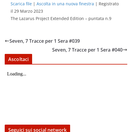
Scarica file
|
Ascolta in una nuova finestra
|
Registrato
il 29 Marzo 2023
SHARE
RSS FEED
The Lazarus Project Extended Edition – puntata n.9
LINK
EMBED
Seven, 7 Tracce per 1 Sera #039
Seven, 7 Tracce per 1 Sera #040
Ascoltaci
Seguici sui social network