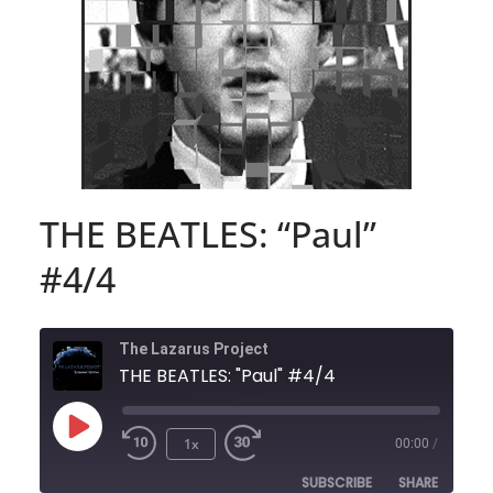
THE BEATLES: “Paul”
#4/4
The Lazarus Project
THE BEATLES: "Paul" #4/4
Play
1x
00:00
/
Episode
SUBSCRIBE
SHARE