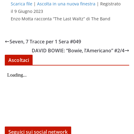
Scarica file
|
Ascolta in una nuova finestra
|
Registrato
il 9 Giugno 2023
SHARE
RSS FEED
Enzo Motta racconta “The Last Waltz” di The Band
LINK
EMBED
Seven, 7 Tracce per 1 Sera #049
DAVID BOWIE: “Bowie, l’Americano” #2/4
Ascoltaci
Seguici sui social network