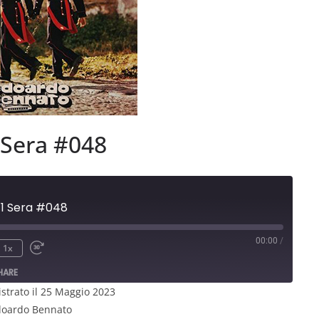
 Sera #048
 1 Sera #048
00:00
/
1x
HARE
strato il 25 Maggio 2023
 Edoardo Bennato