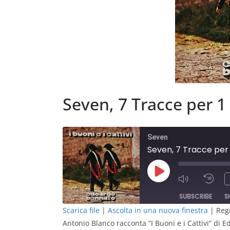
Seven, 7 Tracce per 1
Seven
Seven, 7 Tracce per
Play
Episode
SUBSCRIBE
S
Scarica file
|
Ascolta in una nuova finestra
|
Regi
Antonio Blanco racconta “I Buoni e i Cattivi” di
SHARE