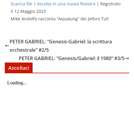
Scarica file
|
Ascolta in una nuova finestra
|
Registrato
il 12 Maggio 2023
SHARE
RSS FEED
Mike Andolfo racconta “Aqualung” dei Jethro Tull
LINK
EMBED
PETER GABRIEL: “Genesis-Gabriel: la scrittura
orchestrale” #2/5
PETER GABRIEL: “Genesis/Gabriel: il 1980” #3/5
Ascoltaci