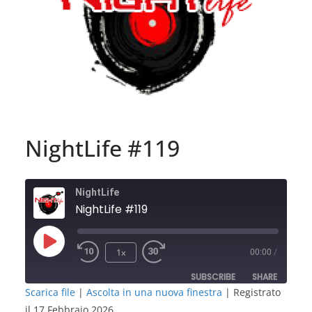
NightLife #119
NightLife
NightLife #119
Play
1x
00:00
/
Episode
SUBSCRIBE
SHARE
Scarica file
|
Ascolta in una nuova finestra
|
Registrato
il 17 Febbraio 2026