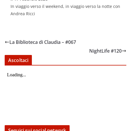
SHARE
RSS FEED
In viaggio verso il weekend, in viaggio verso la notte con
LINK
Andrea Ricci
EMBED
La Biblioteca di Claudia – #067
NightLife #120
Ascoltaci
Seguici sui social network