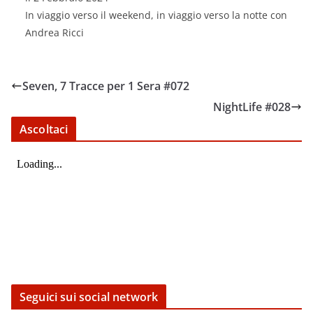
SHARE
RSS FEED
In viaggio verso il weekend, in viaggio verso la notte con
LINK
Andrea Ricci
EMBED
Seven, 7 Tracce per 1 Sera #072
NightLife #028
Ascoltaci
Seguici sui social network