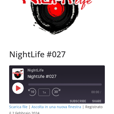
NightLife #027
NightLife
NightLife #027
Play
1x
00:00
/
Episode
SUBSCRIBE
SHARE
Scarica file
|
Ascolta in una nuova finestra
|
Registrato
il 2 Febbraio 2024