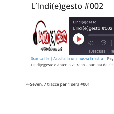
L’Indi(e)gesto #002
L'Indi(e)gesto
L'Indi(e)gesto #002
Play
Episode
SUBSCRIBE
S
Scarica file
|
Ascolta in una nuova finestra
|
Regi
L’Indi(e)gesto è Antonio Vetrano – puntata del 0
SHARE
RSS FEED
LINK
Seven, 7 tracce per 1 sera #001
EMBED