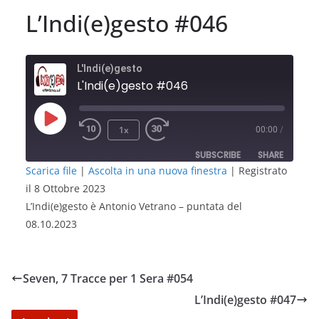
L’Indi(e)gesto #046
L'Indi(e)gesto
L'Indi(e)gesto #046
Play
1x
00:00
/
Episode
SUBSCRIBE
SHARE
Scarica file
|
Ascolta in una nuova finestra
|
Registrato
il 8 Ottobre 2023
SHARE
RSS FEED
L’Indi(e)gesto è Antonio Vetrano – puntata del
LINK
08.10.2023
EMBED
Seven, 7 Tracce per 1 Sera #054
L’Indi(e)gesto #047