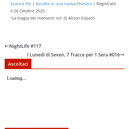
Scarica file
|
Ascolta in una nuova finestra
|
Registrato
il 26 Ottobre 2025
SHARE
RSS FEED
“La magia dei momenti no” di Alison Espach
LINK
EMBED
NightLife #117
I Lunedì di Seven, 7 Tracce per 1 Sera #016
Ascoltaci