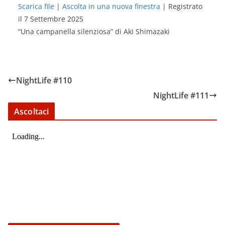
Scarica file
|
Ascolta in una nuova finestra
|
Registrato
il 7 Settembre 2025
SHARE
RSS FEED
“Una campanella silenziosa” di Aki Shimazaki
LINK
EMBED
NightLife #110
NightLife #111
Ascoltaci