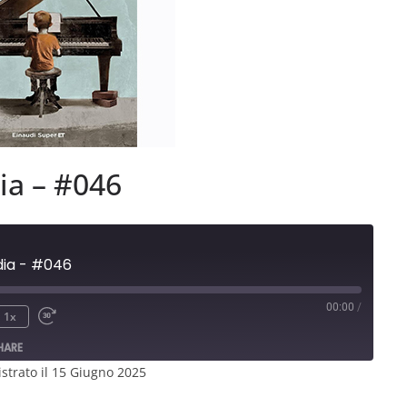
dia – #046
udia - #046
00:00
/
1x
HARE
strato il 15 Giugno 2025