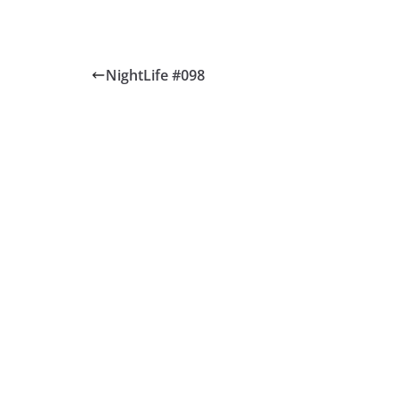
RSS FEED
LINK
EMBED
NightLife #098