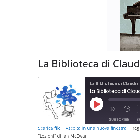
La Biblioteca di Clau
La Biblioteca di Claudia
La Biblioteca di Cla
Play
Episode
SUBSCRIBE
S
Scarica file
|
Ascolta in una nuova finestra
|
Regi
“Lezioni” di Ian McEwan
SHARE