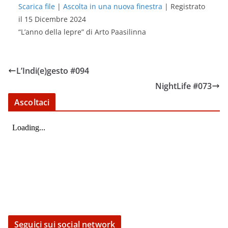
Scarica file
|
Ascolta in una nuova finestra
|
Registrato
il 15 Dicembre 2024
SHARE
RSS FEED
“L’anno della lepre” di Arto Paasilinna
LINK
EMBED
L’Indi(e)gesto #094
NightLife #073
Ascoltaci
Seguici sui social network