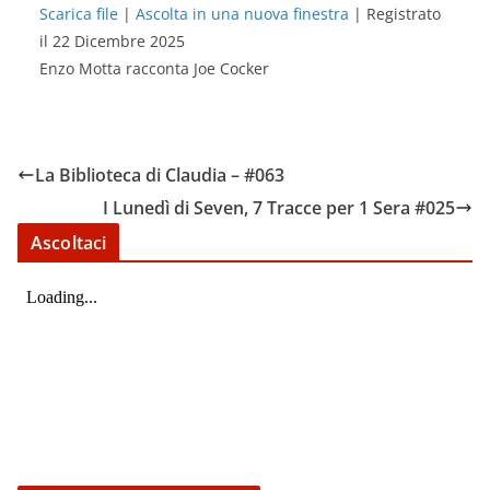
Scarica file
|
Ascolta in una nuova finestra
|
Registrato
il 22 Dicembre 2025
SHARE
RSS FEED
Enzo Motta racconta Joe Cocker
LINK
EMBED
La Biblioteca di Claudia – #063
I Lunedì di Seven, 7 Tracce per 1 Sera #025
Ascoltaci