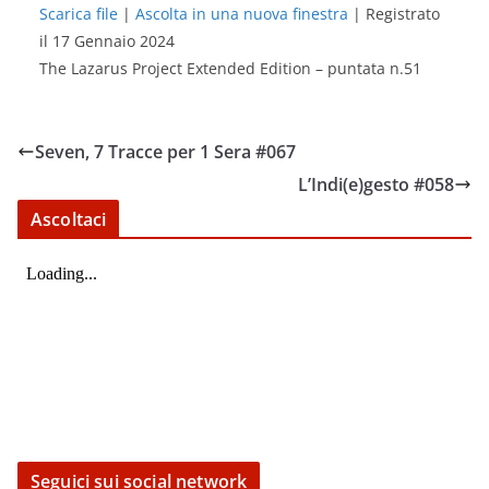
Scarica file
|
Ascolta in una nuova finestra
|
Registrato
il 17 Gennaio 2024
SHARE
RSS FEED
The Lazarus Project Extended Edition – puntata n.51
LINK
EMBED
Seven, 7 Tracce per 1 Sera #067
L’Indi(e)gesto #058
Ascoltaci
Seguici sui social network