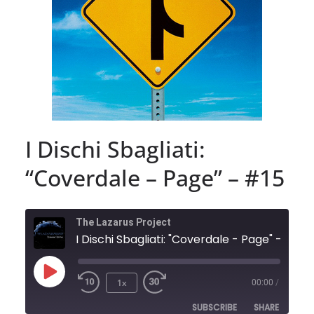
I Dischi Sbagliati:
“Coverdale – Page” – #15
The Lazarus Project
I Dischi Sbagliati: "Coverdale - Page" - #15
Play
1x
00:00
/
Episode
SUBSCRIBE
SHARE