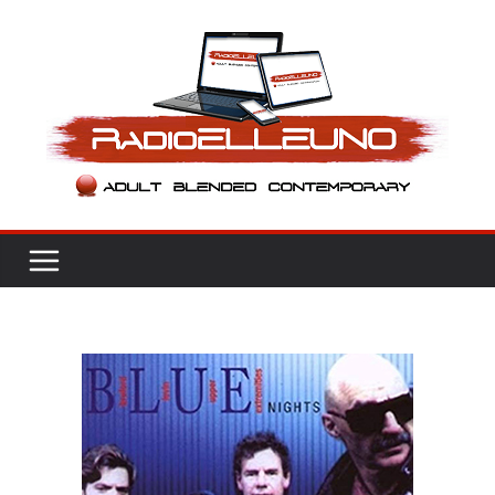
Salta
al
contenuto