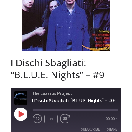
I Dischi Sbagliati:
“B.L.U.E. Nights” – #9
The Lazarus Project
I Dischi Sbagliati: "B.L.U.E. Nights" - #9
Play
1x
00:00
/
Episode
SUBSCRIBE
SHARE