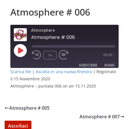
Atmosphere # 006
Atmosphere
Atmosphere # 006
Play
1x
00:00
/
Episode
SUBSCRIBE
SHARE
Scarica file
|
Ascolta in una nuova finestra
|
Registrato
il 15 Novembre 2020
SHARE
RSS FEED
Atmosphere – puntata 006 on air 15.11.2020
LINK
EMBED
Atmosphere # 005
Atmosphere # 007
Ascoltaci